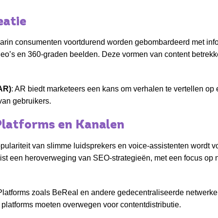
eatie
aarin consumenten voortdurend worden gebombardeerd met inform
video’s en 360-graden beelden. Deze vormen van content betrekk
AR)
: AR biedt marketeers een kans om verhalen te vertellen o
van gebruikers.
 Platforms en Kanalen
opulariteit van slimme luidsprekers en voice-assistenten wordt 
eist een heroverweging van SEO-strategieën, met een focus op 
 Platforms zoals BeReal en andere gedecentraliseerde netwerke
platforms moeten overwegen voor contentdistributie.