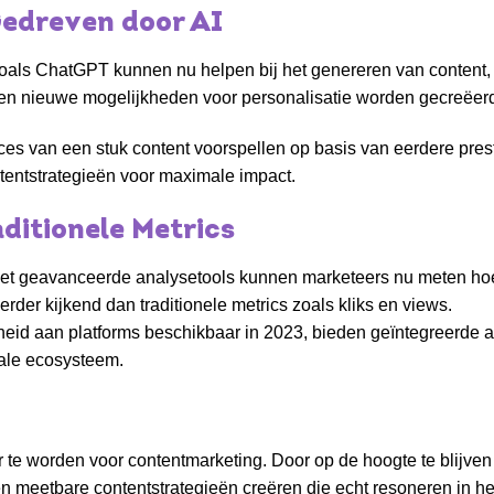
Gedreven door AI
zoals ChatGPT kunnen nu helpen bij het genereren van content,
d en nieuwe mogelijkheden voor personalisatie worden gecreëer
cces van een stuk content voorspellen op basis van eerdere prest
ntentstrategieën voor maximale impact.
aditionele Metrics
Met geavanceerde analysetools kunnen marketeers nu meten hoe
rder kijkend dan traditionele metrics zoals kliks en views.
heid aan platforms beschikbaar in 2023, bieden geïntegreerde a
tale ecosysteem.
r te worden voor contentmarketing. Door op de hoogte te blijve
 meetbare contentstrategieën creëren die echt resoneren in het 